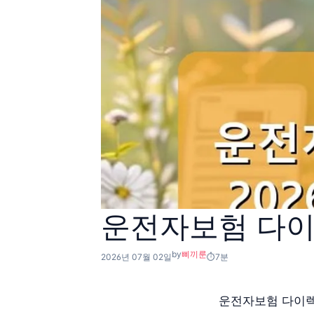
운전자보험 다이렉
by
삐끼룬
2026년 07월 02일
7분
운전자보험 다이렉