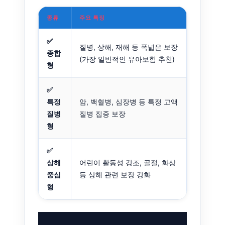
종류
주요 특징
✅
질병, 상해, 재해 등 폭넓은 보장
종합
(가장 일반적인 유아보험 추천)
형
✅
특정
암, 백혈병, 심장병 등 특정 고액
질병
질병 집중 보장
형
✅
상해
어린이 활동성 강조, 골절, 화상
중심
등 상해 관련 보장 강화
형