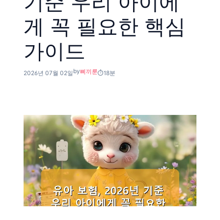
기준 우리 아이에
게 꼭 필요한 핵심
가이드
by
삐끼룬
2026년 07월 02일
18분