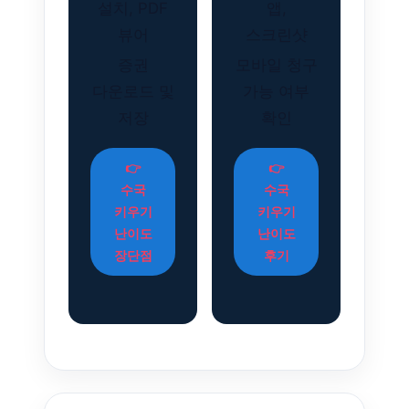
설치, PDF
앱,
뷰어
스크린샷
증권
모바일 청구
다운로드 및
가능 여부
저장
확인
👉
👉
수국
수국
키우기
키우기
난이도
난이도
장단점
후기