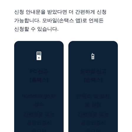
신청 안내문을 받았다면 더 간편하게 신청
가능합니다. 모바일(손택스 앱)로 언제든
신청할 수 있습니다.
🖥️
📱
PC 신고
모바일 신고
(홈택스)
(손택스)
hometax.go.kr
손택스 앱 설치
접속
및 실행
간편인증 또는
간편인증 또는
공동인증서
공동인증서
로그인
로그인