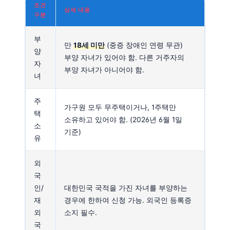
조건
상세 내용
구분
부
만
18세 미만
(중증 장애인 연령 무관)
양
부양 자녀가 있어야 함. 다른 거주자의
자
부양 자녀가 아니어야 함.
녀
주
가구원 모두 무주택이거나, 1주택만
택
소유하고 있어야 함. (2026년 6월 1일
소
기준)
유
외
국
인/
대한민국 국적을 가진 자녀를 부양하는
재
경우에 한하여 신청 가능. 외국인 등록증
외
소지 필수.
국