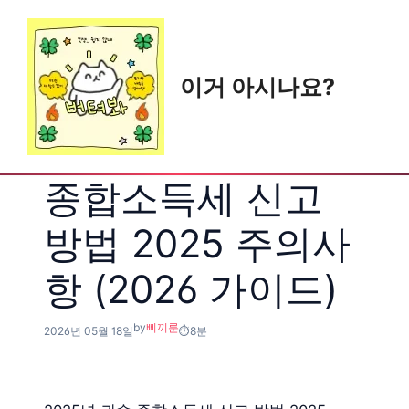
Skip
to
content
이거 아시나요?
종합소득세 신고
방법 2025 주의사
항 (2026 가이드)
by
삐끼룬
2026년 05월 18일
8분