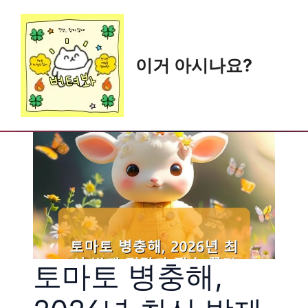
Skip
to
content
이거 아시나요?
토마토 병충해,