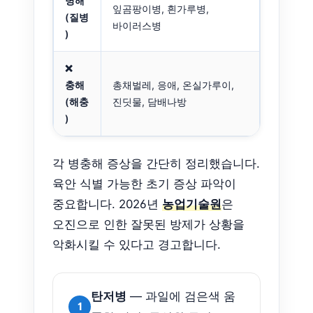
병해
잎곰팡이병, 흰가루병,
(질병
바이러스병
)
❌
충해
총채벌레, 응애, 온실가루이,
(해충
진딧물, 담배나방
)
각 병충해 증상을 간단히 정리했습니다.
육안 식별 가능한 초기 증상 파악이
중요합니다. 2026년
농업기술원
은
오진으로 인한 잘못된 방제가 상황을
악화시킬 수 있다고 경고합니다.
탄저병
— 과일에 검은색 움
1