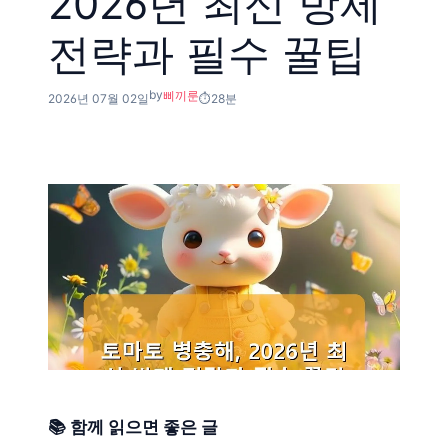
2026년 최신 방제
전략과 필수 꿀팁
by
삐끼룬
2026년 07월 02일
28분
📚 함께 읽으면 좋은 글