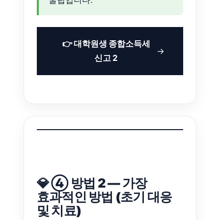
꿀팁입니다.
👉 대학원생 종합소득세
신고 2
💎 ④ 방법 2 — 가장
효과적인 방법 (초기 대응
및 치료)