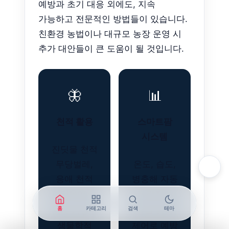
예방과 초기 대응 외에도, 지속
가능하고 전문적인 방법들이 있습니다.
친환경 농법이나 대규모 농장 운영 시
추가 대안들이 큰 도움이 될 것입니다.
🦋
📊
천적 활용
스마트팜
시스템
진딧물 천적
무당벌레,
온도, 습도,
응애 천적
병충해 자동
이리응애 등
감지
홈
카테고리
검색
테마
지속 가능한
정밀 환경
생물학적
제어로 예방