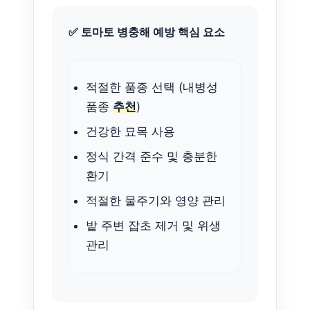
✅ 토마토 병충해 예방 핵심 요소
적절한 품종 선택 (내병성
품종
추천
)
건강한 묘목 사용
정식 간격 준수 및 충분한
환기
적절한 물주기와 영양 관리
밭 주변 잡초 제거 및 위생
관리