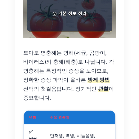
토마토 병충해는 병해(세균, 곰팡이,
바이러스)와 충해(해충)로 나뉩니다. 각
병충해는 특징적인 증상을 보이므로,
정확한 증상 파악이 올바른
방제 방법
선택의 첫걸음입니다. 정기적인
관찰
이
중요합니다.
유형
주요 병충해
✅
탄저병, 역병, 시들음병,