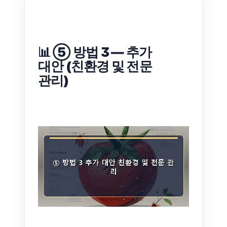
📊 ⑤ 방법 3 — 추가
대안 (친환경 및 전문
관리)