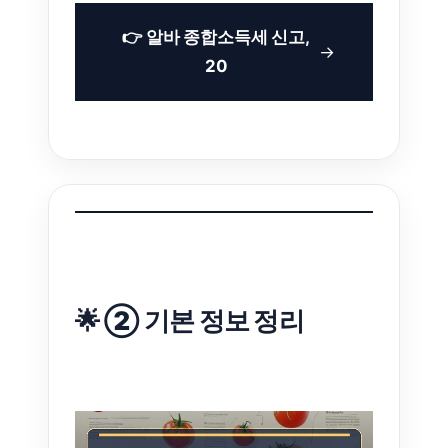
👉 알바 종합소득세 신고,
20
🌟 ② 기본 정보 정리