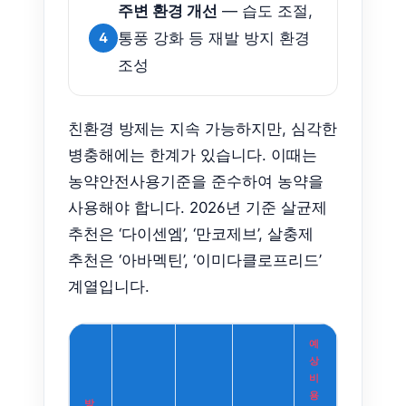
주변 환경 개선
— 습도 조절,
4
통풍 강화 등 재발 방지 환경
조성
친환경 방제는 지속 가능하지만, 심각한
병충해에는 한계가 있습니다. 이때는
농약안전사용기준을 준수하여 농약을
사용해야 합니다. 2026년 기준 살균제
추천은 ‘다이센엠’, ‘만코제브’, 살충제
추천은 ‘아바멕틴’, ‘이미다클로프리드’
계열입니다.
예
상
비
용
방