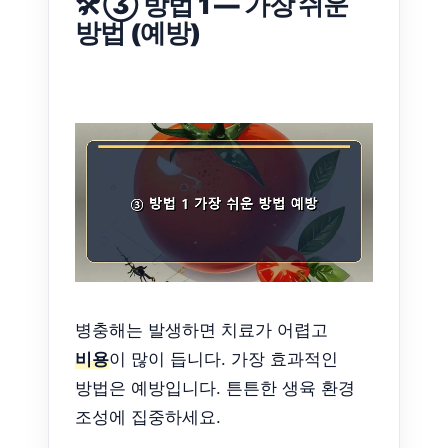
🛠️ ③ 방법 1 — 가장 쉬운
방법 (예방)
병충해는 발생하면 치료가 어렵고
비용
이 많이 듭니다. 가장 효과적인
방법은 예방입니다. 튼튼한 생육 환경
조성에 집중하세요.