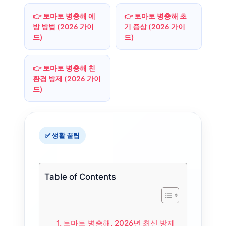
👉 토마토 병충해 예
👉 토마토 병충해 초
방 방법 (2026 가이
기 증상 (2026 가이
드)
드)
👉 토마토 병충해 친
환경 방제 (2026 가이
드)
✅ 생활 꿀팁
Table of Contents
토마토 병충해, 2026년 최신 방제