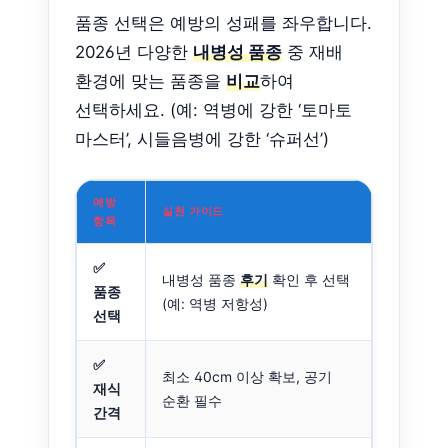
품종 선택은 예방의 성패를 좌우합니다.
2026년 다양한
내병성 품종
중 재배
환경에 맞는 품종을
비교
하여
선택하세요. (예: 역병에 강한 ‘토마토
마스터’, 시들음병에 강한 ‘슈퍼선’)
예방
실천 가이드
항목
✅
내병성 품종
후기
확인 후 선택
품종
(예: 역병 저항성)
선택
✅
최소 40cm 이상 확보, 공기
재식
순환 필수
간격