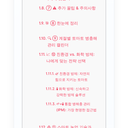
⑦ ⚠️ 추가 꿀팁 & 주의사항
🎯 ⑧ 한눈에 정리
🔍 ⑨ 계절별 토마토 병충해
관리 캘린더
📈 ⑩ 친환경 vs. 화학 방제:
나에게 맞는 전략 선택
🌿 친환경 방제: 자연의
힘으로 지키는 토마토
🧪 화학 방제: 신속하고
강력한 방제 솔루션
🌱+🧪 통합 병해충 관리
(IPM): 가장 현명한 접근법
♻️ ⑪ 스마트 농업 기술과