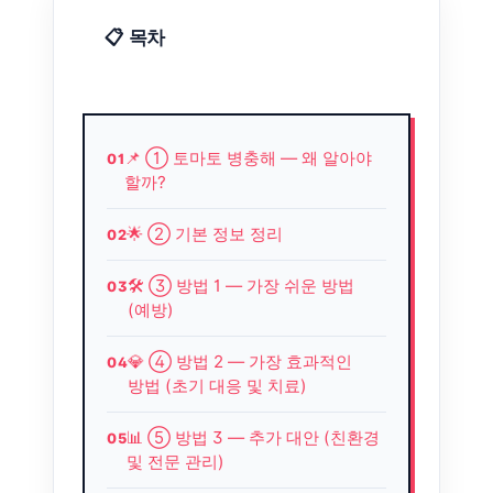
📋 목차
📌 ① 토마토 병충해 — 왜 알아야
할까?
🌟 ② 기본 정보 정리
🛠️ ③ 방법 1 — 가장 쉬운 방법
(예방)
💎 ④ 방법 2 — 가장 효과적인
방법 (초기 대응 및 치료)
📊 ⑤ 방법 3 — 추가 대안 (친환경
및 전문 관리)