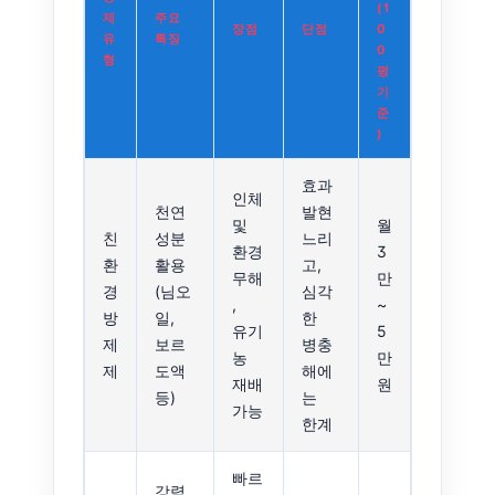
(1
제
주요
장점
단점
0
유
특징
0
형
평
기
준
)
효과
인체
천연
발현
및
월
친
성분
느리
환경
3
환
활용
고,
무해
만
경
(님오
심각
,
~
방
일,
한
유기
5
제
보르
병충
농
만
제
도액
해에
재배
원
등)
는
가능
한계
빠르
강력