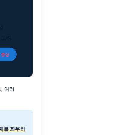
성
 고려
 증상
, 여러
패를 좌우하