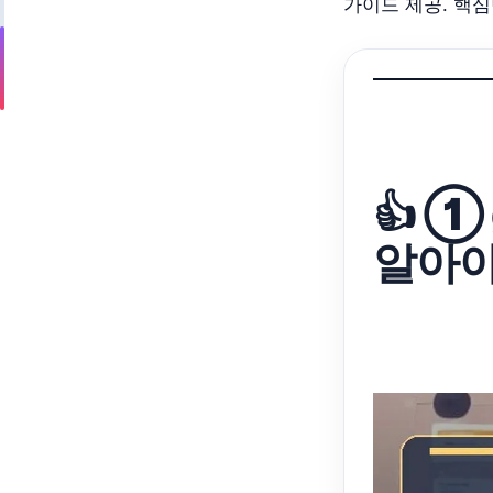
가이드 제공. 핵
👍 ①
알아야