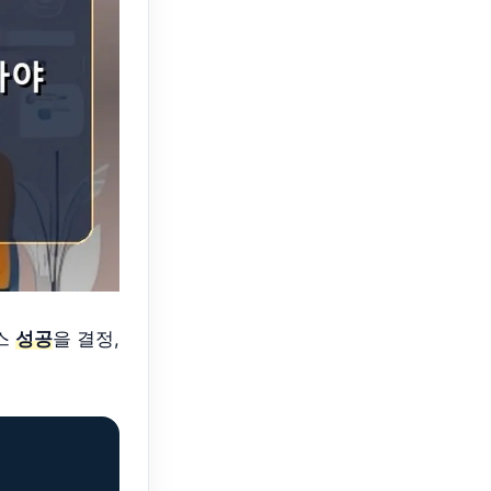
비스
성공
을 결정,