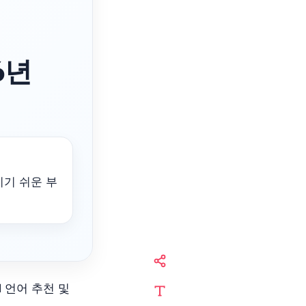
6년
치기 쉬운 부
I 언어 추천 및